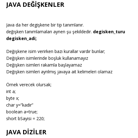
JAVA DEĞİŞKENLER
Java da her degişkene bir tip tanımlanır.
değişken tanımlamaları aynen şu şekildedir.
degisken_turu
degisken_adi;
Değişkene isim verirken bazı kurallar vardır bunlar;
Değişken isimlerinde boşluk kullanamayız
Değişken isimleri rakamla başlayamaz
Değişken isimleri ayrılmış javaya ait kelimeleri olamaz
Örnek verecek olursak;
int a;
byte x;
char y=”kadir”
boolean a=true;
short bSayisi = 220;
JAVA DİZİLER