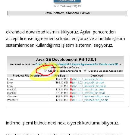
ekrandaki download kısmını tıklıyoruz. Açılan pencereden
accept license agreementsi kabul ediyoruz ve altındaki işletim
sistemlerinden kullandığımız işletim sistemini seçiyoruz.
indirme işlemi bitince next next diyerek kurulumu bitiyoruz.