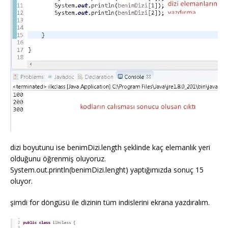
dizi boyutunu ise benimDizi.length şeklinde kaç elemanlık yeri
olduğunu öğrenmiş oluyoruz.
System.out.println(benimDizi.lenght) yaptığımızda sonuç 15
oluyor.
şimdi for döngüsü ile dizinin tüm indislerini ekrana yazdıralım.