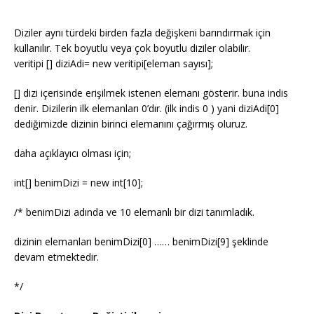
Diziler aynı türdeki birden fazla değişkeni barındırmak için
kullanılır. Tek boyutlu veya çok boyutlu diziler olabilir.
veritipi [] diziAdi= new veritipi[eleman sayısı];
[] dizi içerisinde erişilmek istenen elemanı gösterir. buna indis
denir. Dizilerin ilk elemanları 0’dır. (ilk indis 0 ) yani diziAdi[0]
dediğimizde dizinin birinci elemanını çağırmış oluruz.
daha açıklayıcı olması için;
int[] benimDizi = new int[10];
/* benimDizi adında ve 10 elemanlı bir dizi tanımladık.
dizinin elemanları benimDizi[0] …… benimDizi[9] şeklinde
devam etmektedir.
*/