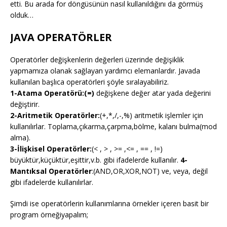
etti. Bu arada for döngüsünün nasıl kullanıldığını da görmüş
olduk…
JAVA OPERATÖRLER
Operatörler değişkenlerin değerleri üzerinde değişiklik
yapmamıza olanak sağlayan yardımcı elemanlardır. Javada
kullanılan başlıca operatörleri şöyle sıralayabiliriz.
1-Atama Operatörü:(=)
değişkene değer atar yada değerini
değiştirir.
2-Aritmetik Operatörler:
(+,*,/,-,%) aritmetik işlemler için
kullanılırlar. Toplama,çıkarma,çarpma,bölme, kalanı bulma(mod
alma).
3-İlişkisel Operatörler:
(< , > , >= ,<= , == , !=)
büyüktür,küçüktür,eşittir,v.b. gibi ifadelerde kullanılır.
4-
Mantıksal Operatörler
:(AND,OR,XOR,NOT) ve, veya, değil
gibi ifadelerde kullanılırlar.
Şimdi ise operatörlerin kullanımlarına örnekler içeren basit bir
program örneğiyapalım;