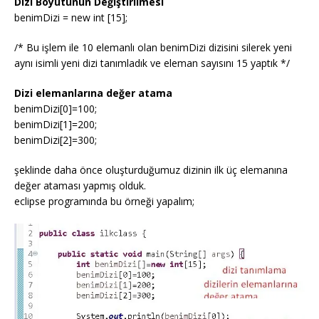
Dizi Boyutunun Değiştirilmesi
benimDizi = new int [15];
/* Bu işlem ile 10 elemanlı olan benimDizi dizisini silerek yeni
aynı isimli yeni dizi tanımladık ve eleman sayısını 15 yaptık */
Dizi elemanlarına değer atama
benimDizi[0]=100;
benimDizi[1]=200;
benimDizi[2]=300;
şeklinde daha önce oluşturduğumuz dizinin ilk üç elemanına
değer ataması yapmış olduk.
eclipse programında bu örneği yapalım;