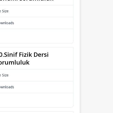
e Size
34.53 KB
wnloads
966
Download
0.Sinif Fizik Dersi
orumluluk
e Size
112.48 KB
wnloads
724
Download