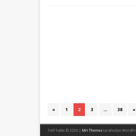
«
1
2
3
…
38
»
Telif hakkı © 2026 |
MH Themes
tarafından WordPr