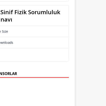
.Sinif Fizik Sorumluluk
ınavı
e Size
65.24 KB
wnloads
522
Download
NSORLAR