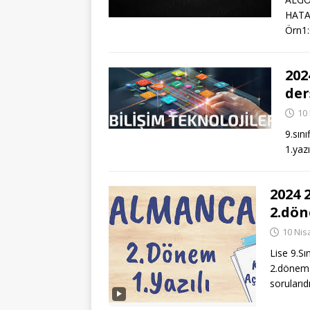
HATA
Örn1:
202
der
10
9.sın
1.yazı
2024 
2.dön
10 Nis
Lise 9.Sı
2.dönem 1
sorularıd