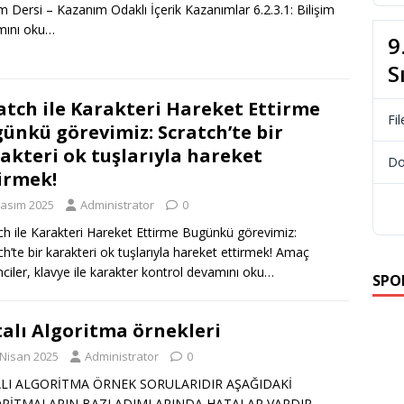
ım Dersi – Kazanım Odaklı İçerik Kazanımlar 6.2.3.1: Bilişim
mını oku…
9
S
atch ile Karakteri Hareket Ettirme
Fil
ünkü görevimiz: Scratch’te bir
akteri ok tuşlarıyla hareket
Do
irmek!
Kasım 2025
Administrator
0
ch ile Karakteri Hareket Ettirme Bugünkü görevimiz:
ch’te bir karakteri ok tuşlarıyla hareket ettirmek! Amaç
ciler, klavye ile karakter kontrol
devamını oku…
SPO
alı Algoritma örnekleri
 Nisan 2025
Administrator
0
LI ALGORİTMA ÖRNEK SORULARIDIR AŞAĞIDAKİ
RİTMALARIN BAZI ADIMLARINDA HATALAR VARDIR.