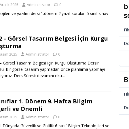
b
Aralık 2025
Administrator
0
s
ojileri ve yazılım dersi 1.dönem 2.yazılı soruları 5 sınıf sınav
Fil
.2 – Görsel Tasarım Belgesi İçin Kurgu
Do
uşturma
Kasım 2025
Administrator
0
 – Görsel Tasarım Belgesi İçin Kurgu Oluşturma Dersin
u: Bir görsel tasarım yapmadan önce planlama yapmayı
iyoruz. Ders Süresi:
devamını oku…
B
Fil
Sınıflar 1. Dönem 9. Hafta Bilgim
erli ve Önemli
Do
Kasım 2025
Administrator
0
tal Dünyada Güvenlik ve Gizlilik 6. sınıf Bilişim Teknolojileri ve