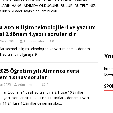
LARIN HANGİ ADIMDA OLDUĞUNU BULUP, DÜZELTİNİZ.
Girilen iki adet sayının
devamını oku…
4 2025 Bilişim teknolojileri ve yazılım
si 2.dönem 1.yazılı sorularıdır
 Nisan 2025
Administrator
0
ıflar seçmeli bilişim teknolojileri ve yazılım dersi 2.dönem
Yo
lı sorularıdır bilgisayar9
http
2025 Öğretim yılı Almanca dersi
DbAe
em 1.sınav soruları
an 2025
Administrator
0
SPO
nıflar 2.dönem 1.yazılı sorularıdır 9.2.1 Lise 10.Sınıflar
.yazılı sorularıdır 10.2.1 Lise 11.Sınıflar 2.dönem 1.yazılı
ır 11.2.1 Lise 12.Sınıflar
devamını oku…