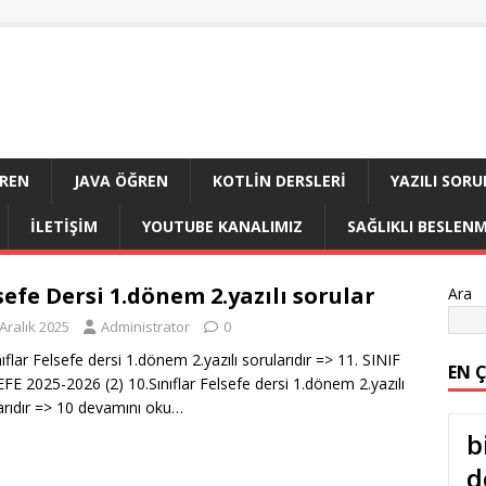
ĞREN
JAVA ÖĞREN
KOTLIN DERSLERI
YAZILI SORU
İLETIŞIM
YOUTUBE KANALIMIZ
SAĞLIKLI BESLEN
sefe Dersi 1.dönem 2.yazılı sorular
Ara
Aralık 2025
Administrator
0
nıflar Felsefe dersi 1.dönem 2.yazılı sorularıdır => 11. SINIF
EN 
FE 2025-2026 (2) 10.Sınıflar Felsefe dersi 1.dönem 2.yazılı
arıdır => 10
devamını oku…
b
d