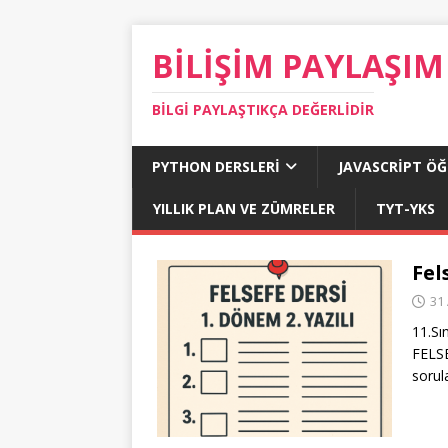
BILIŞIM PAYLAŞIM
BILGI PAYLAŞTIKÇA DEĞERLIDIR
PYTHON DERSLERI
JAVASCRIPT Ö
YILLIK PLAN VE ZÜMRELER
TYT-YKS
Fel
31 
11.Sı
FELSE
sorul