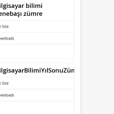
ilgisayar bilimi
enebaşı zümre
e Size
23.65 KB
wnloads
688
Download
ilgisayarBilimiYılSonuZümre
e Size
17.19 KB
wnloads
606
Download