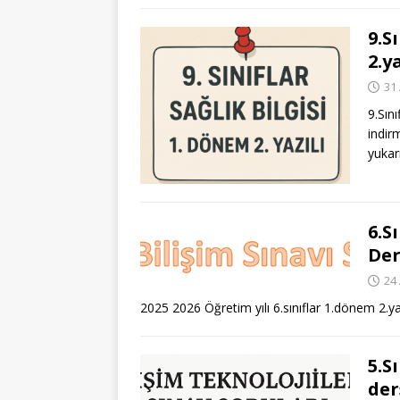
9.S
2.ya
31 
9.Sını
indirm
yukarı
6.S
Der
24 
2025 2026 Öğretim yılı 6.sınıflar 1.dönem 2.yazı
5.S
der