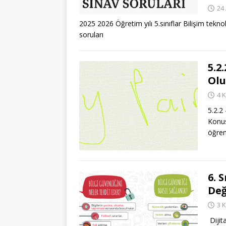
24 
2025 2026 Öğretim yılı 5.sınıflar Bilişim teknol
soruları
5.2
Ol
4 
5.2.2
Konus
öğren
6. 
Değ
3 
️ Diji