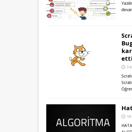
Yazıl
deva
Scr
Bug
kar
ett
3 
Scrat
Scrat
Öğren
Hat
10
HATA
ALGO