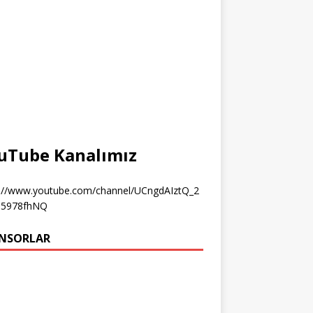
uTube Kanalımız
s://www.youtube.com/channel/UCngdAIztQ_2
5978fhNQ
NSORLAR