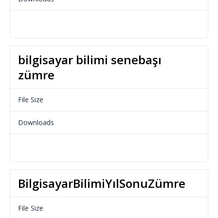
Download
bilgisayar bilimi senebaşı
zümre
File Size
23.65 KB
Downloads
688
Download
BilgisayarBilimiYılSonuZümre
File Size
17.19 KB