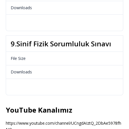
Downloads
606
Download
9.Sinif Fizik Sorumluluk Sınavı
File Size
65.24 KB
Downloads
522
Download
YouTube Kanalımız
https://www.youtube.com/channel/UCngdAIztQ_2DbAe5978fh