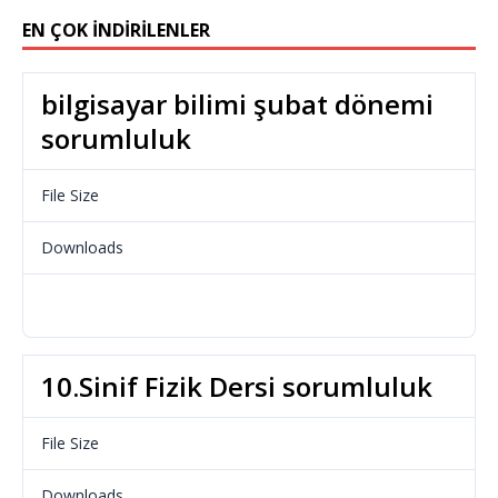
EN ÇOK İNDIRILENLER
bilgisayar bilimi şubat dönemi
sorumluluk
File Size
34.53 KB
Downloads
966
Download
10.Sinif Fizik Dersi sorumluluk
File Size
112.48 KB
Downloads
724