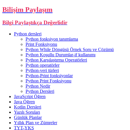
Bilişim Paylaşım
Bilgi Paylaştıkça Değerlidir
Python dersleri
Python fonksiyon tanımlama
Print Fonksiyonu
Python While Döngüsü Örnek Soru ve Çözümü
Python Koşullu Durumlar-if kullanımı
Python Karşılaştırma Operatörleri
Python operatörler
Python-veri türleri
Python-Print fonksiyonlar
Python Print Fonksiyonu
Python Nedir
Python Dersleri
JavaScript Öğren
Java Öğren
Kotlin Dersleri
Yazılı Soruları
Günlük Planlar
Yıllık Plan ve Zümreler
TYT-YKS