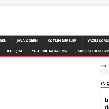
ĞREN
JAVA ÖĞREN
KOTLIN DERSLERI
YAZILI SORU
İLETIŞIM
YOUTUBE KANALIMIZ
SAĞLIKLI BESLEN
Ara
EN 
b
d