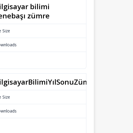
ilgisayar bilimi
enebaşı zümre
e Size
23.65 KB
wnloads
688
Download
ilgisayarBilimiYılSonuZümre
e Size
17.19 KB
wnloads
606
Download