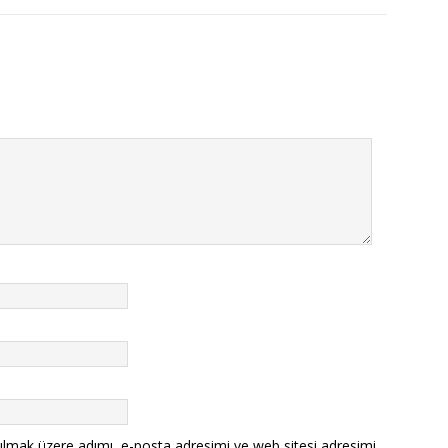
ılmak üzere adımı, e-posta adresimi ve web sitesi adresimi