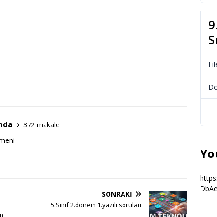
9
S
Fil
Do
nda
372 makale
tmeni
Yo
http
DbAe
SONRAKI
e
5.Sınıf 2.dönem 1.yazılı soruları
em