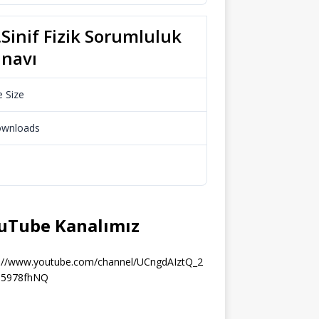
.Sinif Fizik Sorumluluk
ınavı
e Size
65.24 KB
wnloads
522
Download
uTube Kanalımız
s://www.youtube.com/channel/UCngdAIztQ_2
5978fhNQ