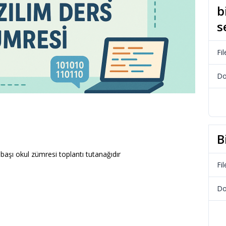
b
s
Fil
Do
B
 başı okul zümresi toplantı tutanağıdır
Fil
Do