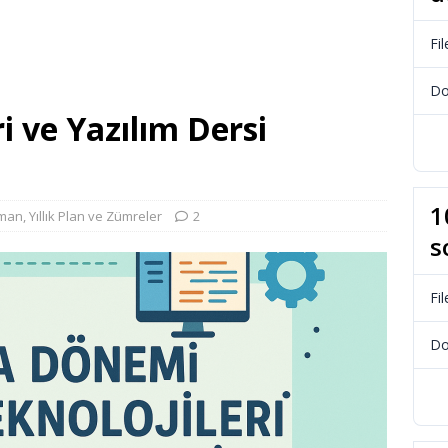
Fil
Do
ri ve Yazılım Dersi
1
man
,
Yıllık Plan ve Zümreler
2
s
Fil
Do