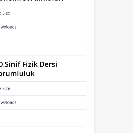
e Size
34.53 KB
wnloads
966
Download
0.Sinif Fizik Dersi
orumluluk
e Size
112.48 KB
wnloads
724
Download