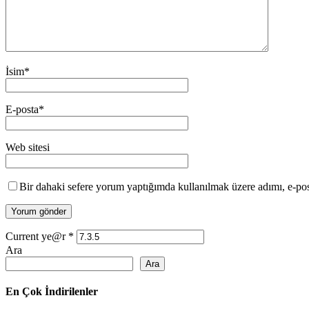
İsim
*
E-posta
*
Web sitesi
Bir dahaki sefere yorum yaptığımda kullanılmak üzere adımı, e-post
Current ye@r
*
Ara
Ara
En Çok İndirilenler