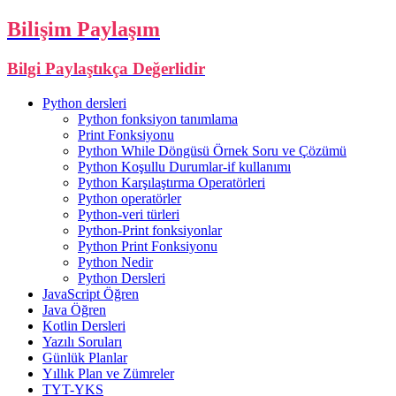
Bilişim Paylaşım
Bilgi Paylaştıkça Değerlidir
Python dersleri
Python fonksiyon tanımlama
Print Fonksiyonu
Python While Döngüsü Örnek Soru ve Çözümü
Python Koşullu Durumlar-if kullanımı
Python Karşılaştırma Operatörleri
Python operatörler
Python-veri türleri
Python-Print fonksiyonlar
Python Print Fonksiyonu
Python Nedir
Python Dersleri
JavaScript Öğren
Java Öğren
Kotlin Dersleri
Yazılı Soruları
Günlük Planlar
Yıllık Plan ve Zümreler
TYT-YKS