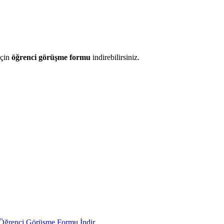
için
öğrenci görüşme formu
indirebilirsiniz.
n Öğrenci Görüşme Formu İndir