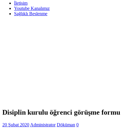
İletişim
Youtube Kanalımız
Sağlıklı Beslenme
Disiplin kurulu öğrenci görüşme formu
20 Şubat 2020
Administrator
Döküman
0