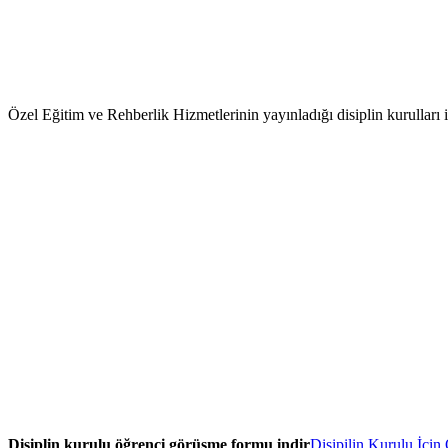
Özel Eğitim ve Rehberlik Hizmetlerinin yayınladığı disiplin kurulları 
Disiplin kurulu öğrenci görüşme formu indir
Disipilin Kurulu İçi