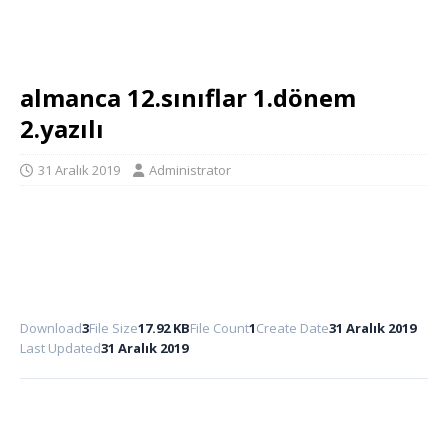
almanca 12.sınıflar 1.dönem
2.yazılı
31 Aralık 2019
Administrator
Download
3
File Size
17.92 KB
File Count
1
Create Date
31 Aralık 2019
Last Updated
31 Aralık 2019
Download