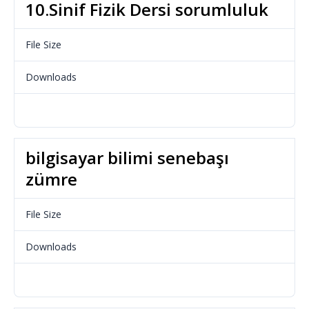
10.Sinif Fizik Dersi sorumluluk
File Size
112.48 KB
Downloads
724
Download
bilgisayar bilimi senebaşı
zümre
File Size
23.65 KB
Downloads
688
Download