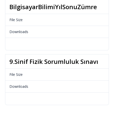
BilgisayarBilimiYılSonuZümre
File Size
17.19 KB
Downloads
606
Download
9.Sinif Fizik Sorumluluk Sınavı
File Size
65.24 KB
Downloads
522
Download