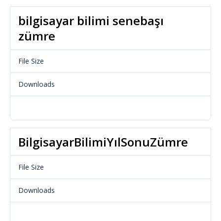
bilgisayar bilimi senebaşı
zümre
File Size
23.65 KB
Downloads
688
Download
BilgisayarBilimiYılSonuZümre
File Size
17.19 KB
Downloads
606
Download