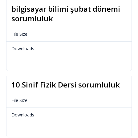
bilgisayar bilimi şubat dönemi
sorumluluk
File Size
34.53 KB
Downloads
966
Download
10.Sinif Fizik Dersi sorumluluk
File Size
112.48 KB
Downloads
724
Download