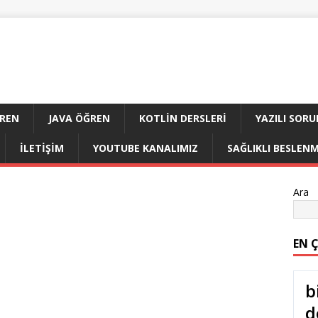
ĞREN
JAVA ÖĞREN
KOTLIN DERSLERI
YAZILI SORU
İLETIŞIM
YOUTUBE KANALIMIZ
SAĞLIKLI BESLEN
Ara
EN 
b
d