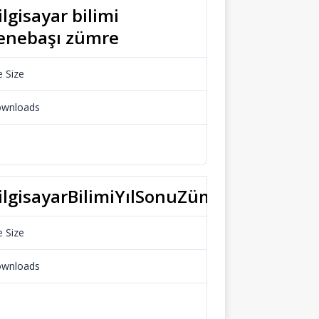
ilgisayar bilimi
enebaşı zümre
e Size
23.65 KB
wnloads
688
Download
ilgisayarBilimiYılSonuZümre
e Size
17.19 KB
wnloads
606
Download