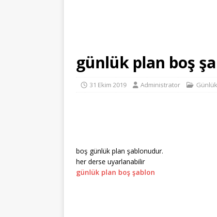
günlük plan boş ş
31 Ekim 2019
Administrator
Günlük
boş günlük plan şablonudur.
her derse uyarlanabilir
günlük plan boş şablon