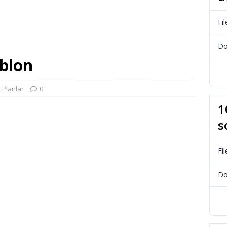
Fil
Do
ablon
 Planlar
0
1
s
Fil
Do