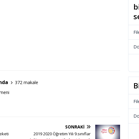
b
s
Fil
Do
nda
372 makale
B
tmeni
Fil
Do
SONRAKI
eketi
2019 2020 Öğretim Yılı 9.sınıflar