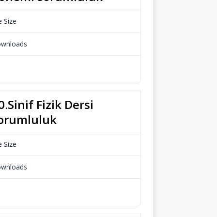
e Size
34.53 KB
wnloads
966
Download
0.Sinif Fizik Dersi
orumluluk
e Size
112.48 KB
wnloads
724
Download