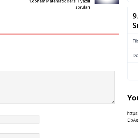
1.dönem Matematik dersi 1.yazılı
soruları
9
S
Fil
Do
Yo
http
DbAe