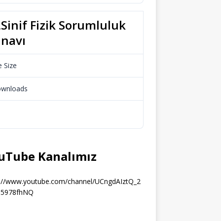
.Sinif Fizik Sorumluluk
ınavı
e Size
65.24 KB
wnloads
522
Download
uTube Kanalımız
s://www.youtube.com/channel/UCngdAIztQ_2
5978fhNQ