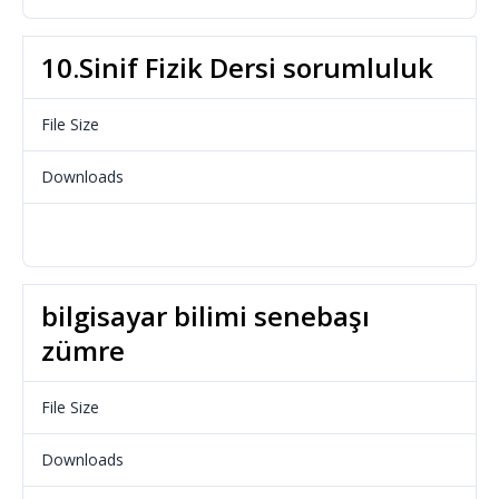
10.Sinif Fizik Dersi sorumluluk
File Size
112.48 KB
Downloads
724
Download
bilgisayar bilimi senebaşı
zümre
File Size
23.65 KB
Downloads
688