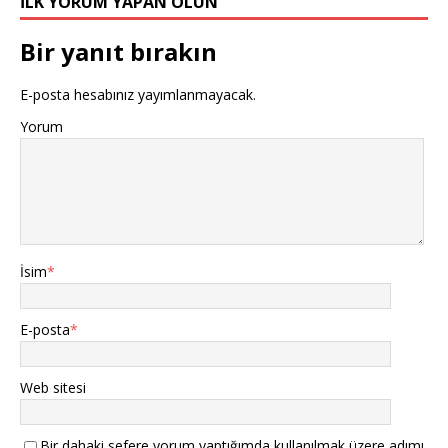
İLK YORUM YAPAN OLUN
Bir yanıt bırakın
E-posta hesabınız yayımlanmayacak.
Yorum
İsim
*
E-posta
*
Web sitesi
Bir dahaki sefere yorum yaptığımda kullanılmak üzere adımı,