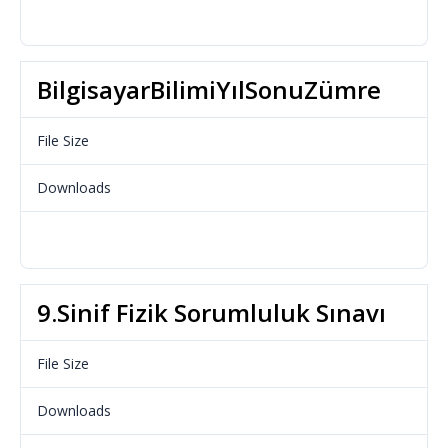
Download
BilgisayarBilimiYılSonuZümre
File Size
17.19 KB
Downloads
606
Download
9.Sinif Fizik Sorumluluk Sınavı
File Size
65.24 KB
Downloads
522