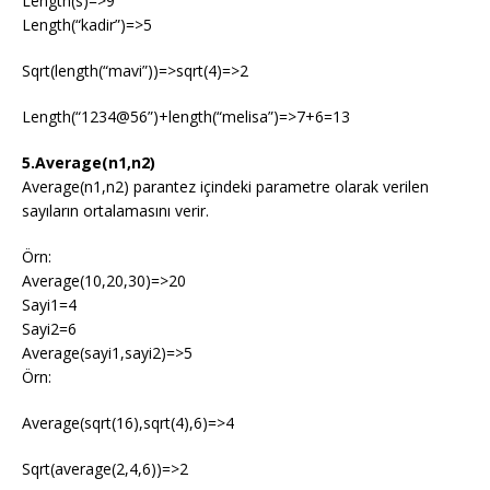
Length(s)=>9
Length(“kadir”)=>5
Sqrt(length(“mavi”))=>sqrt(4)=>2
Length(“1234@56”)+length(“melisa”)=>7+6=13
5.Average(n1,n2)
Average(n1,n2) parantez içindeki parametre olarak verilen
sayıların ortalamasını verir.
Örn:
Average(10,20,30)=>20
Sayi1=4
Sayi2=6
Average(sayi1,sayi2)=>5
Örn:
Average(sqrt(16),sqrt(4),6)=>4
Sqrt(average(2,4,6))=>2