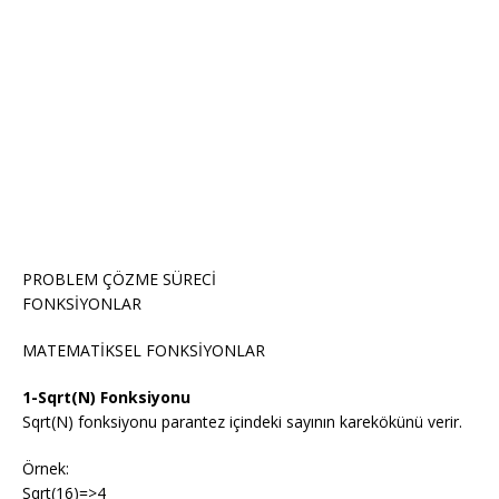
PROBLEM ÇÖZME SÜRECİ
FONKSİYONLAR
MATEMATİKSEL FONKSİYONLAR
1-Sqrt(N) Fonksiyonu
Sqrt(N) fonksiyonu parantez içindeki sayının karekökünü verir.
Örnek:
Sqrt(16)=>4