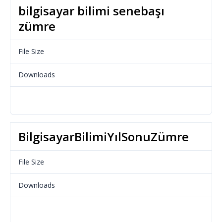
bilgisayar bilimi senebaşı
zümre
File Size
23.65 KB
Downloads
688
Download
BilgisayarBilimiYılSonuZümre
File Size
17.19 KB
Downloads
606
Download