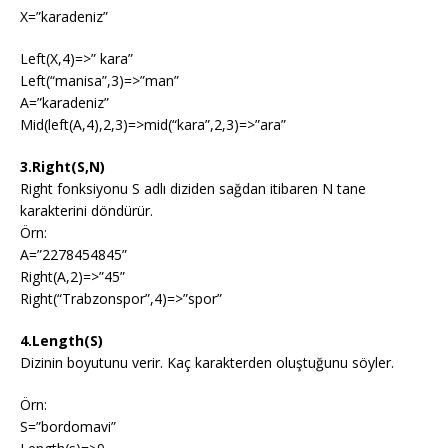
X=”karadeniz”
Left(X,4)=>” kara”
Left(“manisa”,3)=>”man”
A=”karadeniz”
Mid(left(A,4),2,3)=>mid(“kara”,2,3)=>”ara”
3.Right(S,N)
Right fonksiyonu S adlı diziden sağdan itibaren N tane
karakterini döndürür.
Örn:
A=”2278454845”
Right(A,2)=>”45”
Right(“Trabzonspor”,4)=>”spor”
4.Length(S)
Dizinin boyutunu verir. Kaç karakterden oluştuğunu söyler.
Örn:
S=”bordomavi”