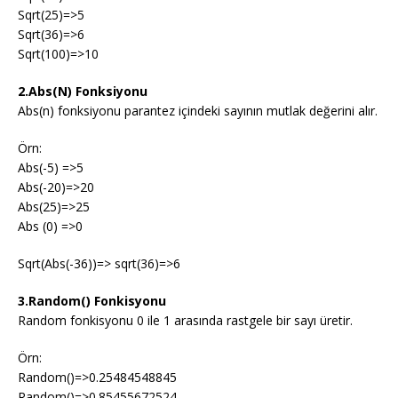
Sqrt(25)=>5
Sqrt(36)=>6
Sqrt(100)=>10
2.Abs(N) Fonksiyonu
Abs(n) fonksiyonu parantez içindeki sayının mutlak değerini alır.
Örn:
Abs(-5) =>5
Abs(-20)=>20
Abs(25)=>25
Abs (0) =>0
Sqrt(Abs(-36))=> sqrt(36)=>6
3.Random() Fonkisyonu
Random fonkisyonu 0 ile 1 arasında rastgele bir sayı üretir.
Örn:
Random()=>0.25484548845
Random()=>0.85455672524