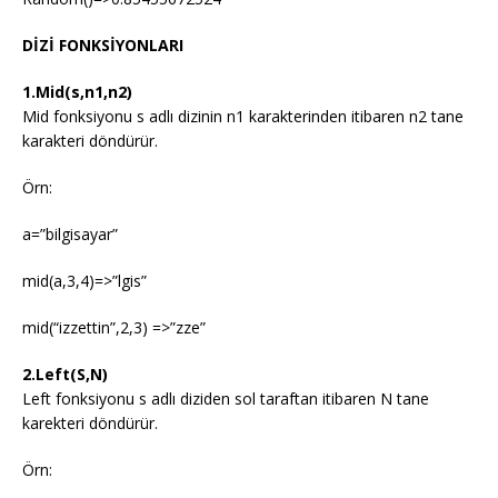
DİZİ FONKSİYONLARI
1.Mid(s,n1,n2)
Mid fonksiyonu s adlı dizinin n1 karakterinden itibaren n2 tane
karakteri döndürür.
Örn:
a=”bilgisayar”
mid(a,3,4)=>”lgis”
mid(“izzettin”,2,3) =>”zze”
2.Left(S,N)
Left fonksiyonu s adlı diziden sol taraftan itibaren N tane
karekteri döndürür.
Örn: